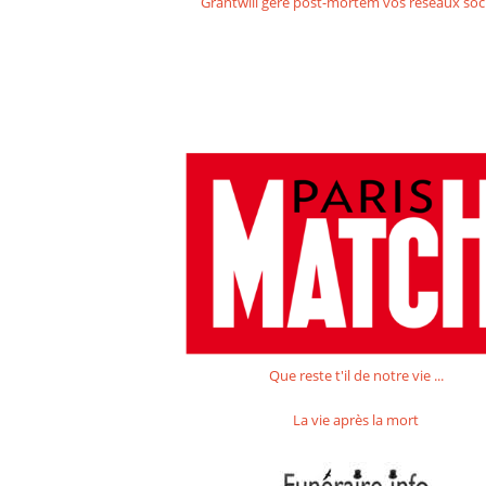
Grantwill gère post-mortem vos réseaux soc
Que reste t'il de notre vie ...
La vie après la mort